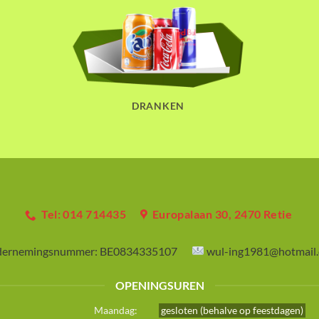
DRANKEN
Tel: 014 714435
Europalaan 30, 2470 Retie
ernemingsnummer:
BE0834335107
wul-ing1981@hotmail
OPENINGSUREN
Maandag:
gesloten (behalve op feestdagen)