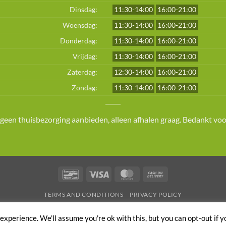
Dinsdag:
11:30-14:00
16:00-21:00
Woensdag:
11:30-14:00
16:00-21:00
Donderdag:
11:30-14:00
16:00-21:00
Vrijdag:
11:30-14:00
16:00-21:00
Zaterdag:
12:30-14:00
16:00-21:00
Zondag:
11:30-14:00
16:00-21:00
een thuisbezorging aanbieden, alleen afhalen graag. Bedankt voor
Bancontact
Visa
MasterCard
Cash
On
TERMS AND CONDITIONS
PRIVACY POLICY
Delivery
Copyright 2026 ©
Afrit 26
| Member of
Order & Eat
xperience. We'll assume you're ok with this, but you can opt-out if y