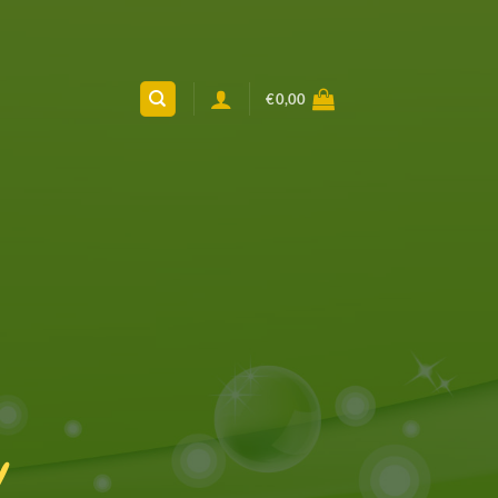
€
0,00
!