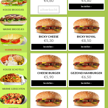
€
4,60
€
4,80
bestellen ›
uitverkocht
KOUDE BROODJES
WARME BROODJES
BICKY CHEESE
BICKY ROYAL
€
5,30
€
8,50
bestellen ›
bestellen ›
HAMBURGER
KOUDE SCHOTELS
CHEESE BURGER
GEZOND HAMBURGER
€
5,90
€
6,50
bestellen ›
bestellen ›
WARME GERECHTEN