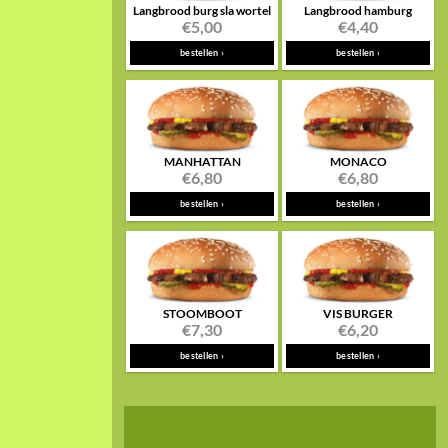
Langbrood burg sla wortel
Langbrood hamburg
€
5,00
€
4,40
bestellen ›
bestellen ›
MANHATTAN
MONACO
€
6,80
€
6,80
bestellen ›
bestellen ›
STOOMBOOT
VIS BURGER
€
7,30
€
6,20
bestellen ›
bestellen ›