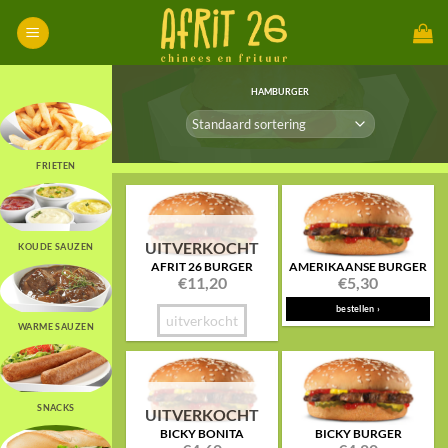
Skip
to
content
HAMBURGER
FRIETEN
UITVERKOCHT
KOUDE SAUZEN
AFRIT 26 BURGER
AMERIKAANSE BURGER
€
11,20
€
5,30
bestellen ›
uitverkocht
WARME SAUZEN
SNACKS
UITVERKOCHT
BICKY BONITA
BICKY BURGER