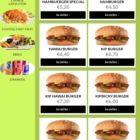
CHINESE
HAMBUERGER SPECIAL
HAMBURGER
GERECHTEN
€
5,20
€
4,50
bestellen ›
bestellen ›
SCHOTELS MET FRIET
HAWAI BURGER
KIP BURGER
€
6,40
€
6,70
MENU
bestellen ›
bestellen ›
DRANKEN
KIP HAWAI BURGER
KIPBICKY BURGER
€
7,20
€
6,00
bestellen ›
bestellen ›